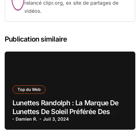
relancé clipr.org, ex site de partages de
vidéos.
Publication similaire
Top du Web
Lunettes Randolph : La Marque De
Lunettes De Soleil Préférée Des
Pilotes Et Des Aventuriers
Damien R.
Juil 3, 2024