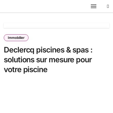
Passer
au
contenu
Immobilier
Declercq piscines & spas :
solutions sur mesure pour
votre piscine